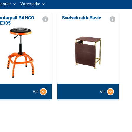
gorier
Varemerke
ntørpall BAHCO
Sveisekrakk Basic
E305
Vis
Vis