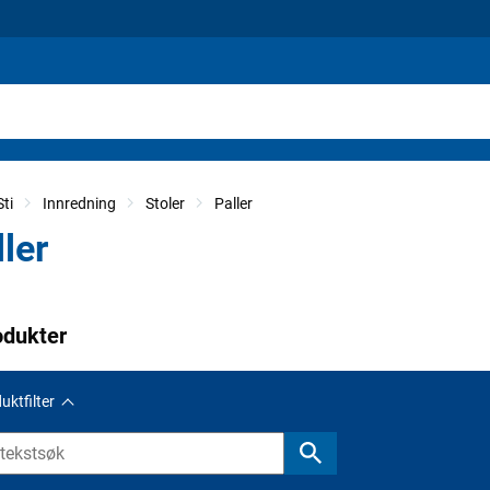
ti
Innredning
Stoler
Paller
ler
odukter
uktfilter