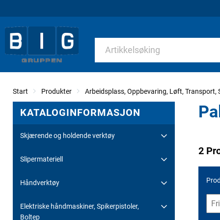
Start
Produkter
Arbeidsplass, Oppbevaring, Løft, Transport, S
Pal
KATALOGINFORMASJON
Skjærende og holdende verktøy
2 Pr
Slipermateriell
Prod
Håndverktøy
Elektriske håndmaskiner, Spikerpistoler,
Boltep