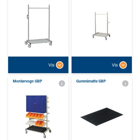
Vis
Vis
Montørvogn GBP
Gummimatte GBP