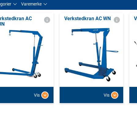
gorier
Varemerke
rkstedkran AC
Verkstedkran AC WN
V
JN
Vis
Vis