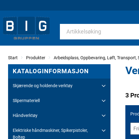
Start
Produkter
Arbeidsplass, Oppbevaring, Løft, Transport, S
Ve
KATALOGINFORMASJON
Skjærende og holdende verktøy
3 Pr
Slipermateriell
Prod
Håndverktøy
Elektriske håndmaskiner, Spikerpistoler,
Boltep