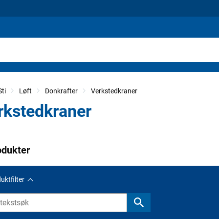
ti
Løft
Donkrafter
Verkstedkraner
rkstedkraner
odukter
uktfilter