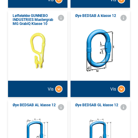
Løfteløkke GUNNEBO
Øye BEDSAB A klasse 12
INDUSTRIES Mastergrab
MG GrabiQ Klasse 10
Vis
Vis
Øye BEDSAB AL klasse 12
Øye BEDSAB GL klasse 12