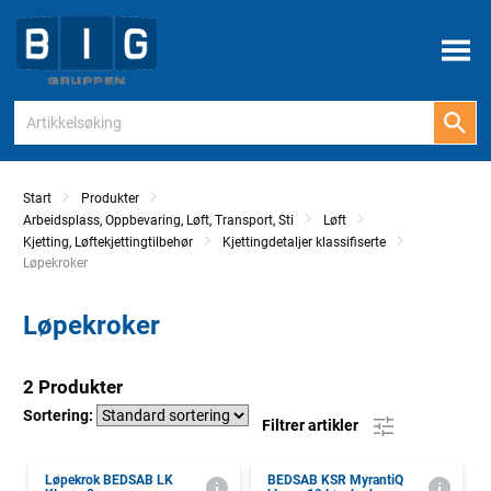
Meny
Start
Produkter
Arbeidsplass, Oppbevaring, Løft, Transport, Sti
Løft
Kjetting, Løftekjettingtilbehør
Kjettingdetaljer klassifiserte
Current:
Løpekroker
Løpekroker
2 Produkter
Sortering:
Filtrer artikler
Løpekrok BEDSAB LK
BEDSAB KSR MyrantiQ