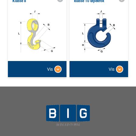
Klasse 8
klasse 10 løpekrok
Vis
Vis