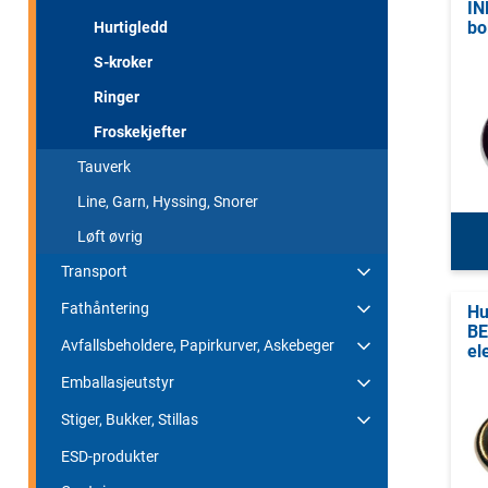
IN
bo
Hurtigledd
S-kroker
Ringer
Froskekjefter
Tauverk
Line, Garn, Hyssing, Snorer
Løft øvrig
Transport
Fathåntering
Hu
B
Avfallsbeholdere, Papirkurver, Askebeger
el
Emballasjeutstyr
Stiger, Bukker, Stillas
ESD-produkter