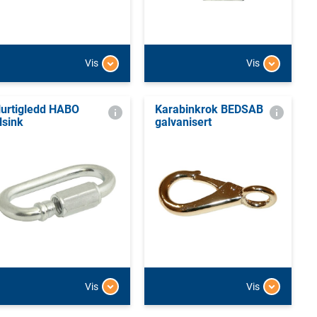
Vis
Vis
urtigledd HABO
Karabinkrok BEDSAB
lsink
galvanisert
Vis
Vis