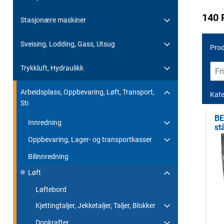
140 
Stasjonære maskiner
Sveising, Lodding, Gass, Utsug
Prod
Trykkluft, Hydraulikk
Arbeidsplass, Oppbevaring, Løft, Transport,
Kate
Sti
BE
Innredning
st
Oppbevaring, Lager- og transportkasser
Bilinnredning
Løft
Løftebord
Kjettingtaljer, Jekketaljer, Taljer, Blokker
Donkrafter