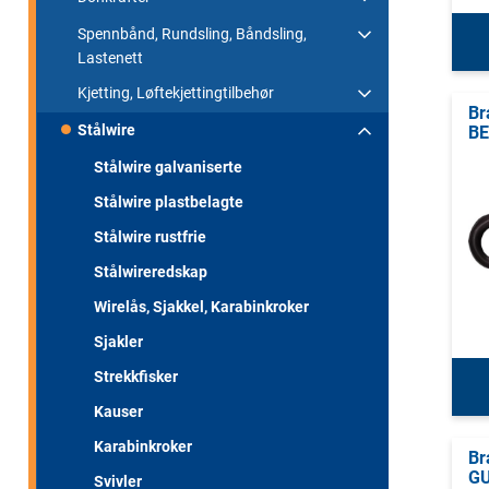
Spennbånd, Rundsling, Båndsling,
Lastenett
Kjetting, Løftekjettingtilbehør
Br
Stålwire
BE
Stålwire galvaniserte
Stålwire plastbelagte
Stålwire rustfrie
Stålwireredskap
Wirelås, Sjakkel, Karabinkroker
Sjakler
Strekkfisker
Kauser
Karabinkroker
Br
G
Svivler