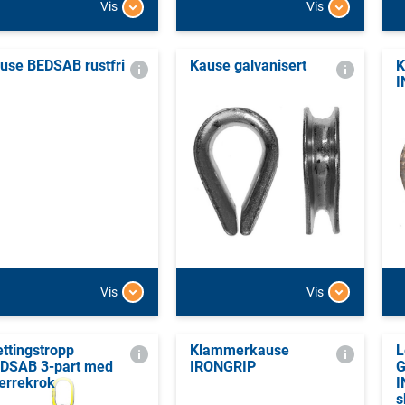
Vis
Vis
use BEDSAB rustfri
Kause galvanisert
K
I
Vis
Vis
ettingstropp
Klammerkause
L
DSAB 3-part med
IRONGRIP
errekrok
I
s