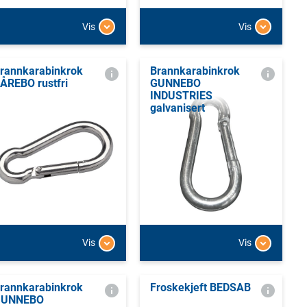
Vis
Vis
rannkarabinkrok
Brannkarabinkrok
ÅREBO rustfri
GUNNEBO
INDUSTRIES
galvanisert
Vis
Vis
rannkarabinkrok
Froskekjeft BEDSAB
GUNNEBO