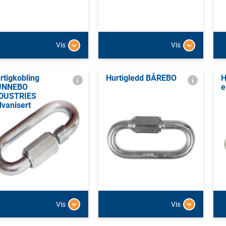
Vis
Vis
rtigkobling
Hurtigledd BÅREBO
H
UNNEBO
e
DUSTRIES
lvanisert
Vis
Vis