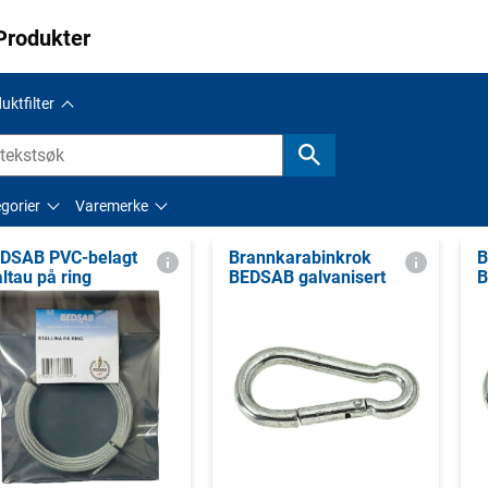
Produkter
uktfilter
gorier
Varemerke
DSAB PVC-belagt
Brannkarabinkrok
B
åltau på ring
BEDSAB galvanisert
B