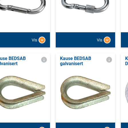
Vis
Vis
use BEDSAB
Kause BEDSAB
K
lvanisert
galvanisert
D