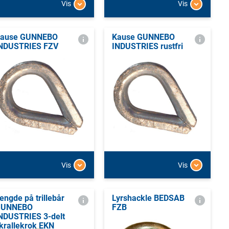
Vis
Vis
ause GUNNEBO
Kause GUNNEBO
NDUSTRIES FZV
INDUSTRIES rustfri
Vis
Vis
engde på trillebår
Lyrshackle BEDSAB
GUNNEBO
FZB
NDUSTRIES 3-delt
krallekrok EKN