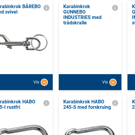
rabinkrok BÅREBO
Karabinkrok
K
d svivel
GUNNEBO
INDUSTRIES med
I
trådskralle
s
Vis
Vis
rabinkrok HABO
Karabinkrok HABO
K
5-I rustfri
245-S med forskruing
2