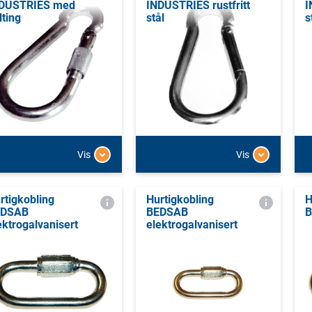
DUSTRIES med
INDUSTRIES rustfritt
I
lting
stål
s
Vis
Vis
rtigkobling
Hurtigkobling
H
EDSAB
BEDSAB
B
ektrogalvanisert
elektrogalvanisert