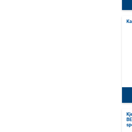
Ka
Kj
BE
sp