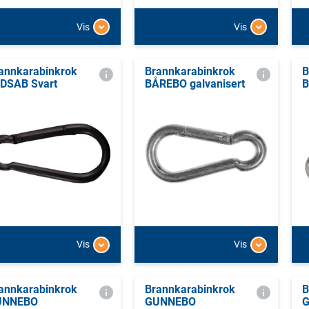
Vis
Vis
annkarabinkrok
Brannkarabinkrok
B
DSAB Svart
BÅREBO galvanisert
B
Vis
Vis
annkarabinkrok
Brannkarabinkrok
B
UNNEBO
GUNNEBO