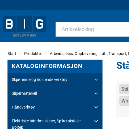
Start
Produkter
Arbeidsplass, Oppbevaring, Løft, Transport, S
St
KATALOGINFORMASJON
Skjærende og holdende verktøy
Kate
Stå
Slipermateriell
Wir
Håndverktøy
Elektriske håndmaskiner, Spikerpistoler,
Boltep