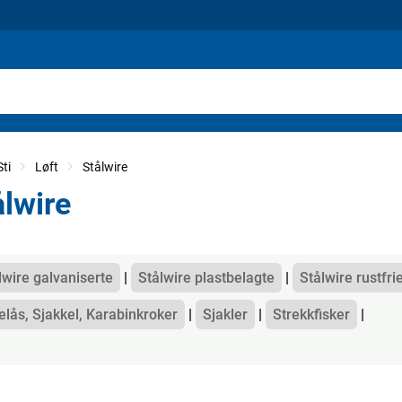
ti
Løft
Stålwire
ålwire
gorier
lwire galvaniserte
Stålwire plastbelagte
Stålwire rustfri
elås, Sjakkel, Karabinkroker
Sjakler
Strekkfisker