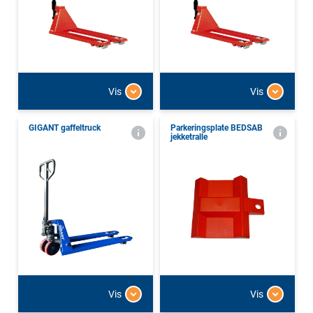
Vis
Vis
GIGANT gaffeltruck
Parkeringsplate BEDSAB
jekketralle
Vis
Vis