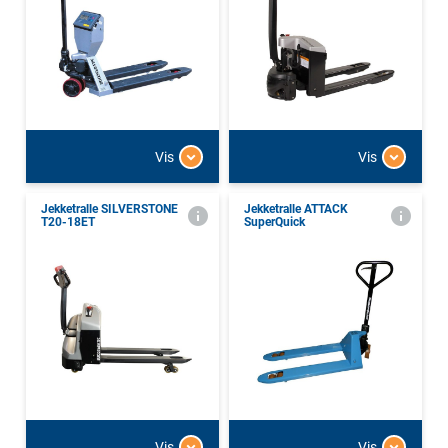
Vis
Vis
Jekketralle SILVERSTONE
Jekketralle ATTACK
T20-18ET
SuperQuick
Vis
Vis