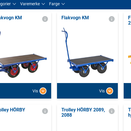
gorier
Varemerke
Farge
akvogn KM
Flakvogn KM
F
2
Vis
Vis
olley HÖRBY
Trolley HÖRBY 2089,
T
2088
h