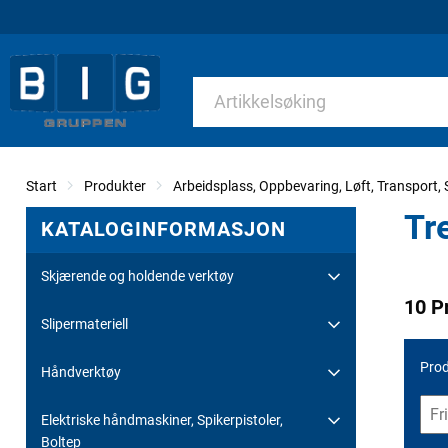
Start
Produkter
Arbeidsplass, Oppbevaring, Løft, Transport, S
Tr
KATALOGINFORMASJON
Skjærende og holdende verktøy
10 P
Slipermateriell
Prod
Håndverktøy
Elektriske håndmaskiner, Spikerpistoler,
Boltep