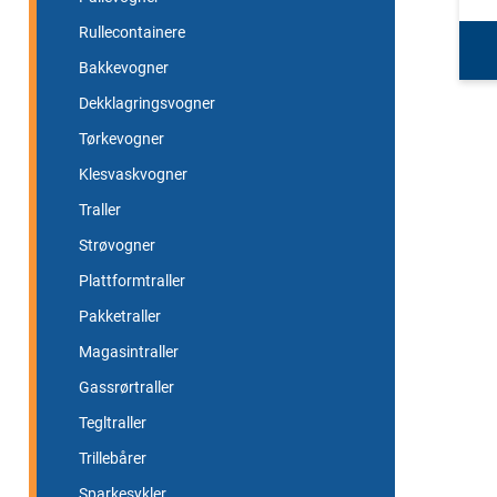
Rullecontainere
Bakkevogner
Dekklagringsvogner
Tørkevogner
Klesvaskvogner
Traller
Strøvogner
Plattformtraller
Pakketraller
Magasintraller
Gassrørtraller
Tegltraller
Trillebårer
Sparkesykler