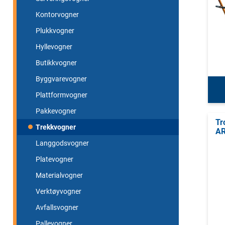
Kontorvogner
Plukkvogner
Hyllevogner
Butikkvogner
Byggvarevogner
Plattformvogner
Pakkevogner
Tr
Trekkvogner
AR
Langgodsvogner
Platevogner
Materialvogner
Verktøyvogner
Avfallsvogner
Pallevogner