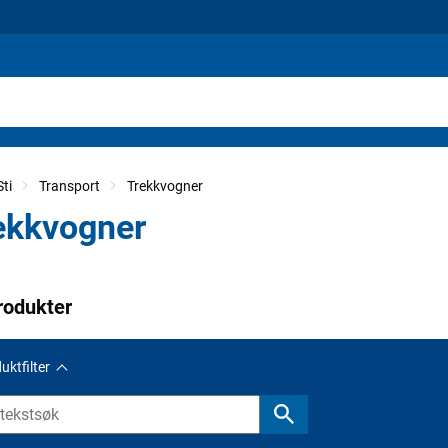
ti
Transport
Trekkvogner
ekkvogner
rodukter
uktfilter