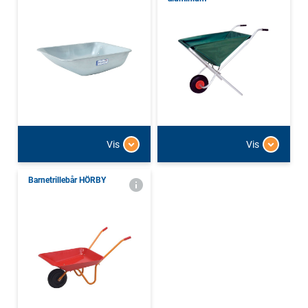
Vis
Vis
Barnetrillebår HÖRBY