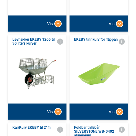
Vis
Vis
Løvhakker EKEBY 1205 til
EKEBY tinnkurv for Täppan
90 liters kurver
Vis
Vis
Kar/Kurv EKEBY til 21'n
Foldbar trillebår
SILVERSTONE WB-0402
aluminium