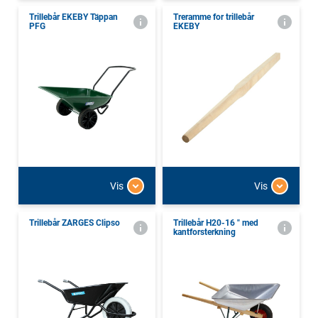
Trillebår EKEBY Täppan
Treramme for trillebår
PFG
EKEBY
Vis
Vis
Trillebår ZARGES Clipso
Trillebår H20-16 " med
kantforsterkning