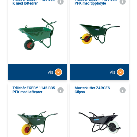
K med løfteører
PFK med tippbøyle
Vis
Vis
Trillebår EKEBY 1145 B35
Morterkutter ZARGES
PFK med løfteører
Clipso