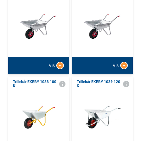
Vis
Vis
Trillebår EKEBY 1038 100
Trillebår EKEBY 1039 120
K
K