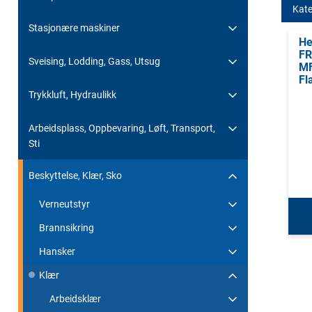
Kate
Stasjonære maskiner
He
FR
Sveising, Lodding, Gass, Utsug
M
F
Trykkluft, Hydraulikk
Arbeidsplass, Oppbevaring, Løft, Transport,
Sti
Beskyttelse, Klær, Sko
Verneutstyr
Brannsikring
Hansker
Klær
Arbeidsklær