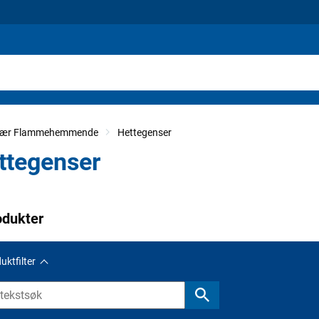
klær Flammehemmende
Hettegenser
ttegenser
odukter
uktfilter