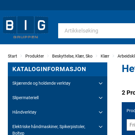
Start
Produkter
Beskyttelse, Klær, Sko
Klær
Arbeids
He
KATALOGINFORMASJON
Skjærende og holdende verktøy
2 Pr
Slipermateriell
Prod
Håndverktøy
Elektriske håndmaskiner, Spikerpistoler,
Boltep