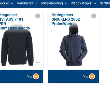
gorier
Varemerke
Miljøvurdering
Plaggkategori
Sertifi
ttegenser
Hettegenser
ISTADS 7181
SNICKERS 2862
FRN
ProtecWork
lammehemmende
Vis
Vis