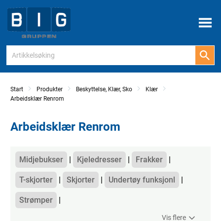
Meny
Start
Produkter
Beskyttelse, Klær, Sko
Klær
Arbeidsklær Renrom
Arbeidsklær Renrom
Kategorier
Midjebukser
Kjeledresser
Frakker
T-skjorter
Skjorter
Undertøy funksjonl
Strømper
Vis flere