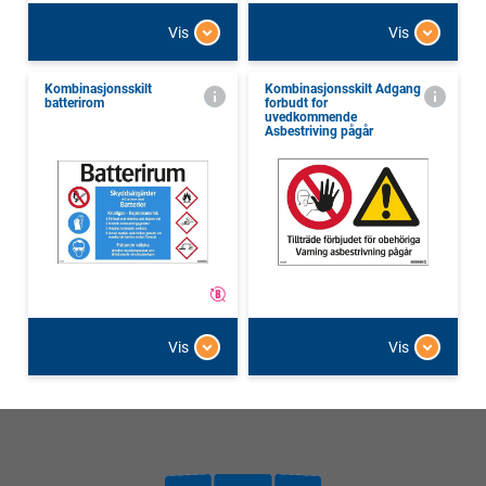
Vis
Vis
Kombinasjonsskilt
Kombinasjonsskilt Adgang
batterirom
forbudt for
uvedkommende
Asbestriving pågår
Vis
Vis