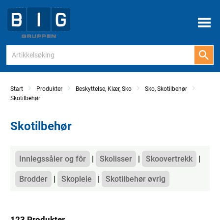
Meny
Start
Produkter
Beskyttelse, Klær, Sko
Sko, Skotilbehør
Skotilbehør
Skotilbehør
Kategorier
Innlegssåler og fôr
Skolisser
Skoovertrekk
Brodder
Skopleie
Skotilbehør øvrig
123 Produkter