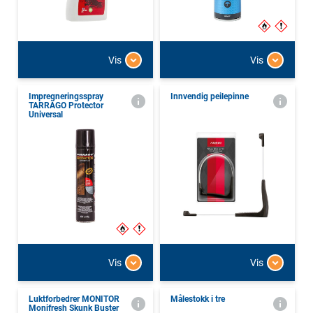
Vis
Vis
Impregneringsspray
Innvendig peilepinne
TARRAGO Protector
Universal
Vis
Vis
Luktforbedrer MONITOR
Målestokk i tre
Monifresh Skunk Buster