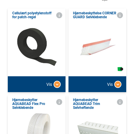
Cellulært polyetylenstoff
Hjørnebeskyttelse CORNER
for patch-regel
GUARD Selvklebende
Vis
Vis
Hjørnebeskytter
Hjørnebeskytter
AQUABEAD Flex Pro
AQUABEAD Trim
Selvklebende
Selvheftende