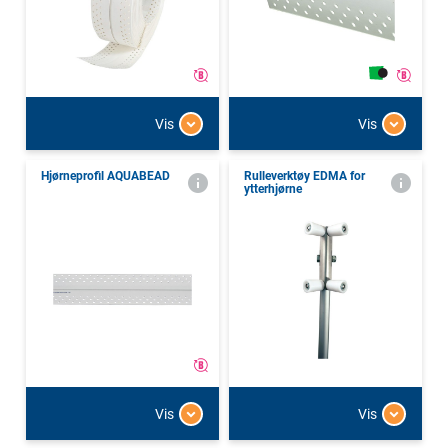
Vis
Vis
Hjørneprofil AQUABEAD
Rulleverktøy EDMA for
ytterhjørne
Vis
Vis