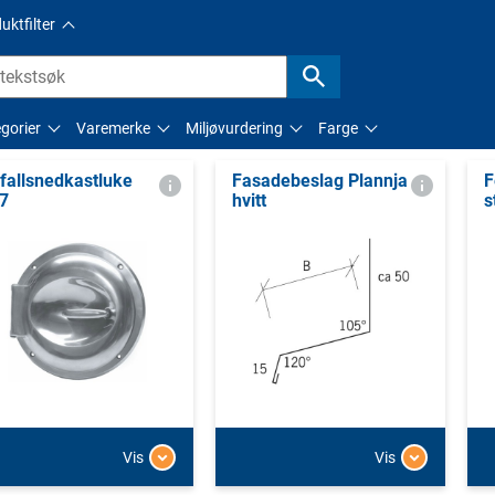
uktfilter
gorier
Varemerke
Miljøvurdering
Farge
fallsnedkastluke
Fasadebeslag Plannja
F
7
hvitt
s
Vis
Vis