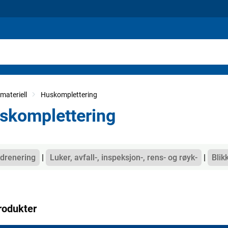
materiell
Huskomplettering
skomplettering
gorier
drenering
Luker, avfall-, inspeksjon-, rens- og røyk-
Blik
rodukter