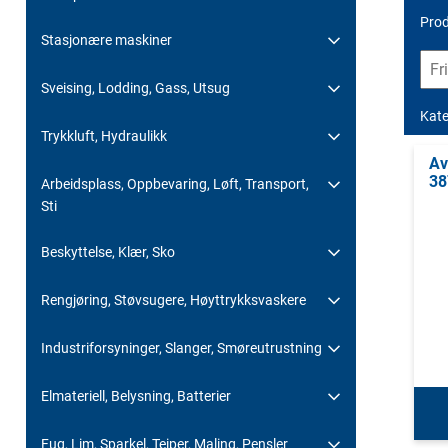
Prod
Stasjonære maskiner
Sveising, Lodding, Gass, Utsug
Kate
Trykkluft, Hydraulikk
Av
38
Arbeidsplass, Oppbevaring, Løft, Transport,
Sti
Beskyttelse, Klær, Sko
Rengjøring, Støvsugere, Høyttrykksvaskere
Industriforsyninger, Slanger, Smøreutrustning
Elmateriell, Belysning, Batterier
Fug, Lim, Sparkel, Teiper, Maling, Pensler