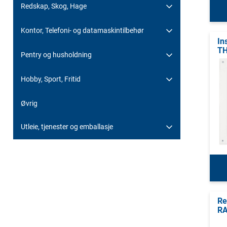
Redskap, Skog, Hage
Kontor, Telefoni- og datamaskintilbehør
In
TH
Pentry og husholdning
Hobby, Sport, Fritid
Øvrig
Utleie, tjenester og emballasje
Re
RA