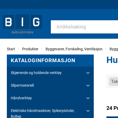
Start
Produkter
Byggevarer, Forskaling, Ventilasjon
Bygg
Hu
KATALOGINFORMASJON
Skjærende og holdende verktøy
Kate
Tak
Slipermateriell
Håndverktøy
24 P
Elektriske håndmaskiner, Spikerpistoler,
Boltep