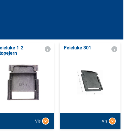
eieluke 1-2
Feieluke 301
tøpejern
Vis
Vis