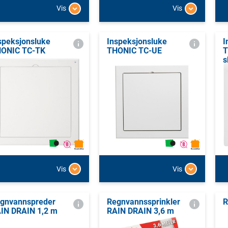
Vis
Vis
speksjonsluke
Inspeksjonsluke
I
ONIC TC-TK
THONIC TC-UE
T
s
Vis
Vis
gnvannspreder
Regnvannssprinkler
R
IN DRAIN 1,2 m
RAIN DRAIN 3,6 m