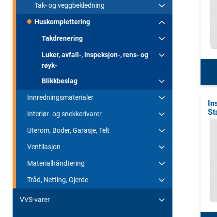
Tak- og veggbekledning
Huskomplettering
Takdrenering
Luker, avfall-, inspeksjon-, rens- og
røyk-
Blikkbeslag
Innredningsmaterialer
In
St
Interiør- og snekkerivarer
Uterom, Boder, Garasje, Telt
Ventilasjon
Materialhåndtering
Tråd, Netting, Gjerde
VVS-varer