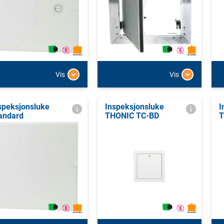
Vis
Vis
speksjonsluke
Inspeksjonsluke
I
andard
THONIC TC-BD
T