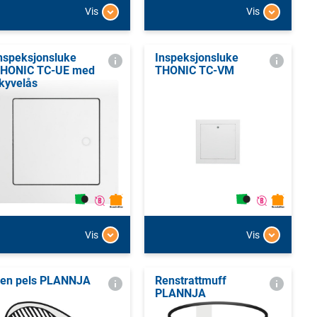
Vis
Vis
nspeksjonsluke
Inspeksjonsluke
HONIC TC-UE med
THONIC TC-VM
kyvelås
Vis
Vis
en pels PLANNJA
Renstrattmuff
PLANNJA