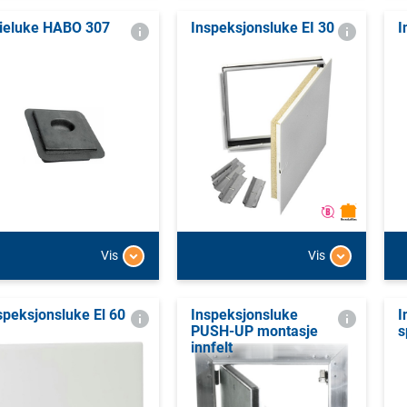
ieluke HABO 307
Inspeksjonsluke EI 30
I
Vis
Vis
speksjonsluke El 60
Inspeksjonsluke
I
PUSH-UP montasje
s
innfelt