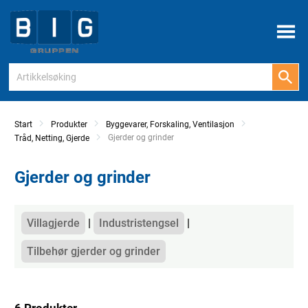
Meny
Start
Produkter
Byggevarer, Forskaling, Ventilasjon
Current:
Gjerder og grinder
Tråd, Netting, Gjerde
Gjerder og grinder
Kategorier
Villagjerde
Industristengsel
Tilbehør gjerder og grinder