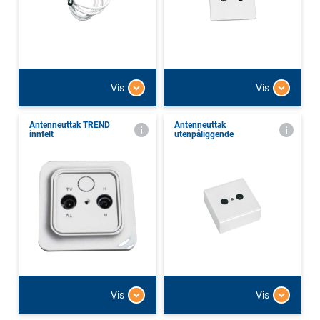
Vis
Vis
Antenneuttak TREND
Antenneuttak
innfelt
utenpåliggende
Vis
Vis