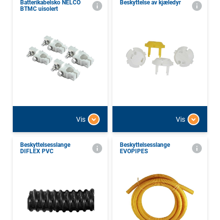
Batterikabelsko NELCO
Beskyttelse av kjæledyr
BTMC uisolert
Vis
Vis
Beskyttelsesslange
Beskyttelsesslange
DIFLEX PVC
EVOPIPES