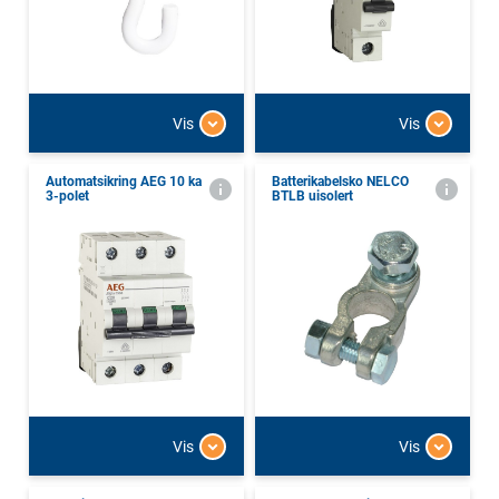
Vis
Vis
Automatsikring AEG 10 ka
Batterikabelsko NELCO
3-polet
BTLB uisolert
Vis
Vis