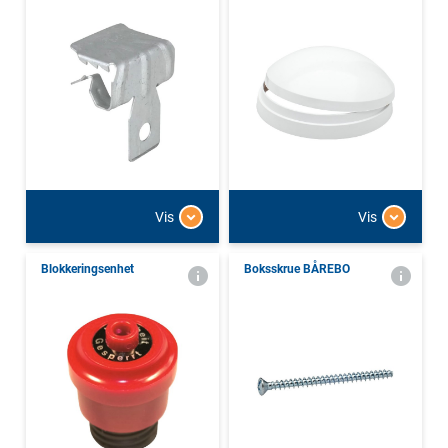
Vis
Vis
Blokkeringsenhet
Boksskrue BÅREBO