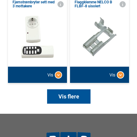
Fjernstrømbryter sett med
Flaggklemme NELCO B
3 mottakere
FLBF-8 uisolert
Vis
Vis
Vis flere