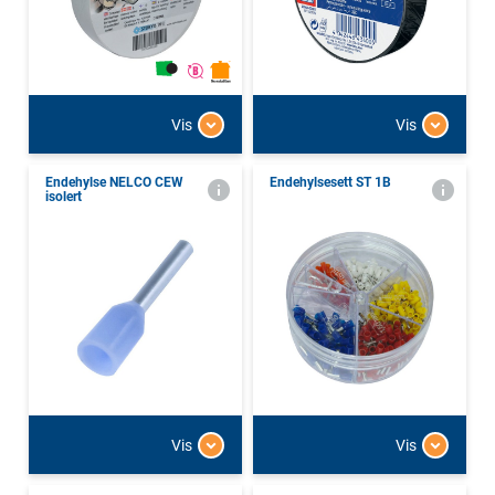
Vis
Vis
Endehylse NELCO CEW
Endehylsesett ST 1B
isolert
Vis
Vis