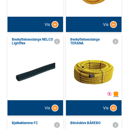
Vis
Vis
Beskyttelsesslange NELCO
Beskyttelsesslange
Lightflex
TERANA
Vis
Vis
Bjelkeklemme FC
Blindskive BÅREBO