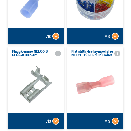
Vis
Vis
Flaggklemme NELCO B
Flat stifthylse krympehylse
FLBF-8 uisolert
NELCO TS FLF fullt isolert
Vis
Vis