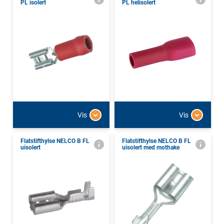
PL isolert
PL helisolert
Vis
Vis
Flatstifthylse NELCO B FL
Flatstifthylse NELCO B FL
uisolert
uisolert med mothake