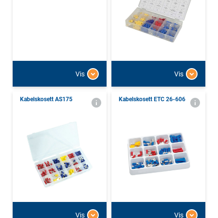
Vis
Vis
Kabelskosett AS175
Kabelskosett ETC 26-606
Vis
Vis