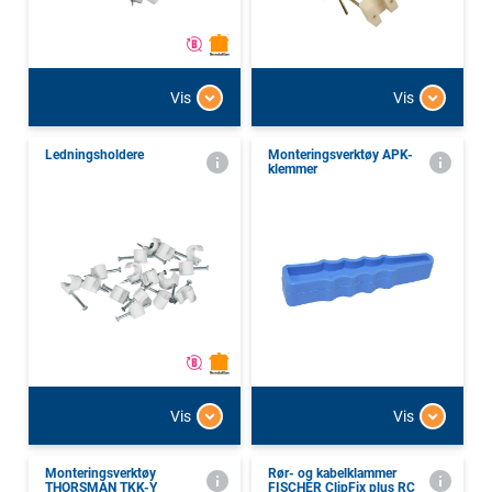
Vis
Vis
Ledningsholdere
Monteringsverktøy APK-
klemmer
Vis
Vis
Monteringsverktøy
Rør- og kabelklammer
THORSMAN TKK-Y
FISCHER ClipFix plus RC