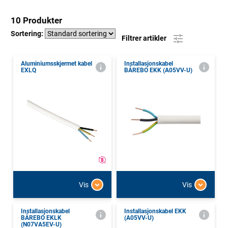
10 Produkter
Sortering:
Filtrer artikler
Aluminiumsskjermet kabel
Installasjonskabel
EXLQ
BÅREBO EKK (A05VV-U)
Vis
Vis
Installasjonskabel
Installasjonskabel EKK
BÅREBO EKLK
(A05VV-U)
(N07VA5EV-U)