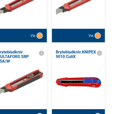
Vis
Vis
rytebladkniv
Brytebladkniv KNIPEX
ULTAFORS SRP
9010 CutiX
5A/W