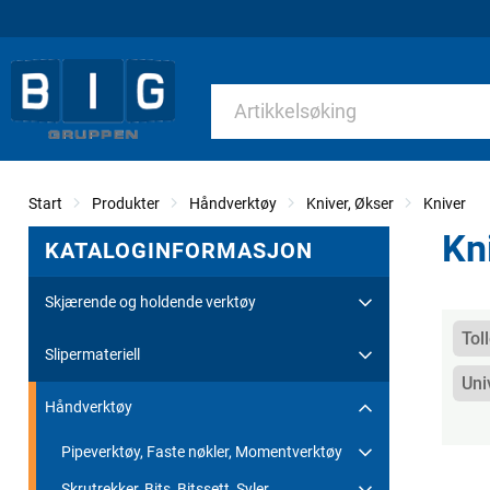
Start
Produkter
Håndverktøy
Kniver, Økser
Kniver
Kn
KATALOGINFORMASJON
Skjærende og holdende verktøy
Kate
Tol
Slipermateriell
Uni
Håndverktøy
Pipeverktøy, Faste nøkler, Momentverktøy
Skrutrekker, Bits, Bitssett, Syler