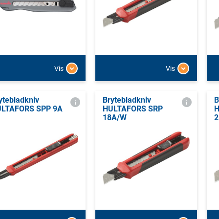
Vis
Vis
ytebladkniv
Brytebladkniv
B
LTAFORS SPP 9A
HULTAFORS SRP
H
18A/W
2