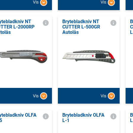
Vis
Vis
ytebladkniv NT
Brytebladkniv NT
B
TTER L-2000RP
CUTTER L-500GR
C
tolås
Autolås
L
Vis
Vis
ytebladkniv OLFA
Brytebladkniv OLFA
B
5
L-1
L