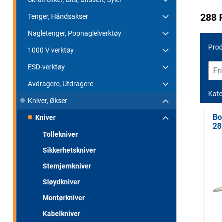
288 
Tenger, Håndsakser
Nagletenger, Popnaglelverktøy
Prod
1000 V verktøy
ESD-verktøy
Avdragere, Utdragere
Kate
Kniver, Økser
Bo
Kniver
28
Tollekniver
Sikkerhetskniver
Stemjernkniver
Sløydkniver
Montørkniver
Kabelkniver