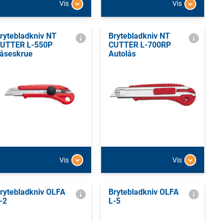
Vis
Vis
rytebladkniv NT
Brytebladkniv NT
UTTER L-550P
CUTTER L-700RP
åseskrue
Autolås
Vis
Vis
rytebladkniv OLFA
Brytebladkniv OLFA
-2
L-5