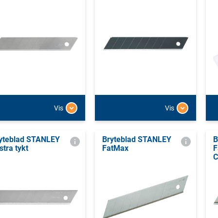
Vis
Vis
yteblad STANLEY
Bryteblad STANLEY
B
stra tykt
FatMax
F
C