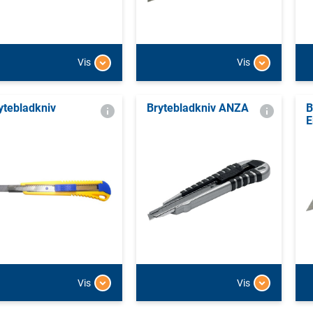
Vis
Vis
ytebladkniv
Brytebladkniv ANZA
B
E
Vis
Vis