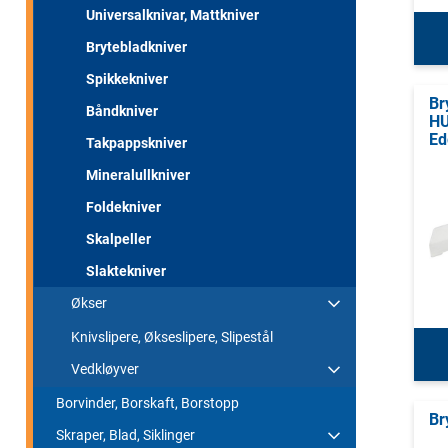
Universalknivar, Mattkniver
Brytebladkniver
Spikkekniver
Br
Båndkniver
HU
Ed
Takpappskniver
Mineralullkniver
Foldekniver
Skalpeller
Slaktekniver
Økser
Knivslipere, Økseslipere, Slipestål
Vedkløyver
Borvinder, Borskaft, Borstopp
Br
Skraper, Blad, Siklinger