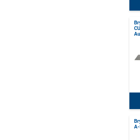
Br
CU
Au
Br
A-