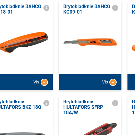
ytebladkniv BAHCO
Brytebladkniv BAHCO
B
18-01
KG09-01
K
Vis
Vis
ytebladkniv
Brytebladkniv
B
LTAFORS BKZ 18Q
HULTAFORS SFRP
H
18A/W
1