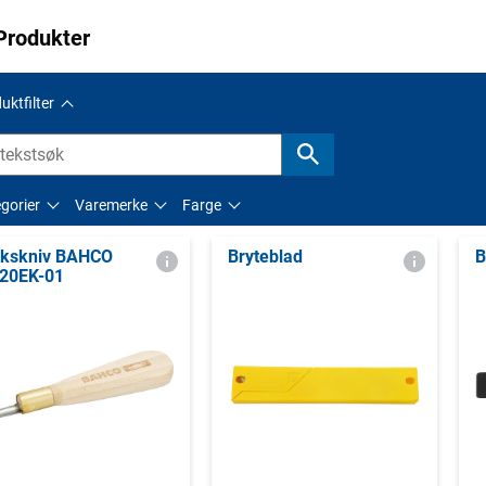
Produkter
uktfilter
gorier
Varemerke
Farge
kskniv BAHCO
Bryteblad
B
20EK-01