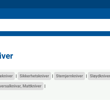
iver
gorier
lekniver
Sikkerhetskniver
Stemjernkniver
Sløydknive
versalknivar, Mattkniver