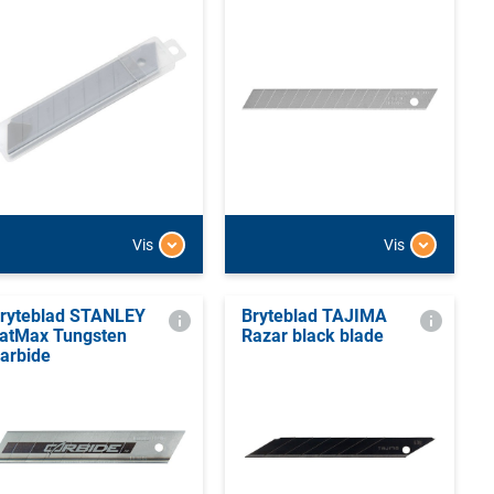
Vis
Vis
ryteblad STANLEY
Bryteblad TAJIMA
atMax Tungsten
Razar black blade
arbide