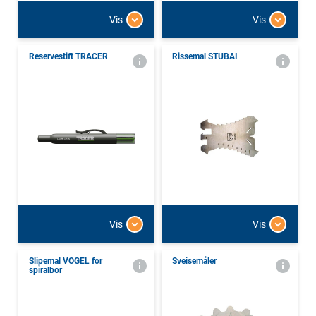
Vis
Vis
Reservestift TRACER
Rissemal STUBAI
Vis
Vis
Slipemal VOGEL for
Sveisemåler
spiralbor