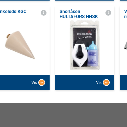
nkelodd KGC
Snorlåsen
V
HULTAFORS HHSK
m
Vis
Vis