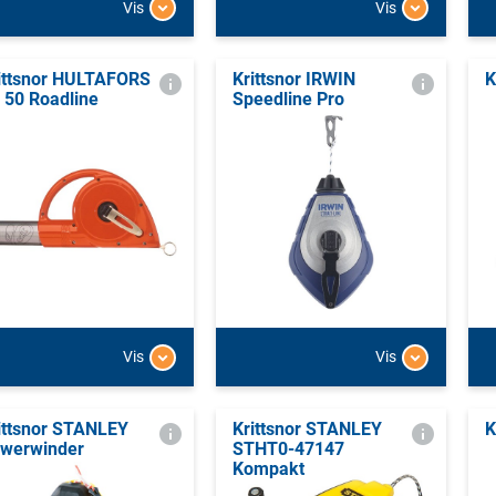
Vis
Vis
ittsnor HULTAFORS
Krittsnor IRWIN
K
 50 Roadline
Speedline Pro
Vis
Vis
ittsnor STANLEY
Krittsnor STANLEY
K
werwinder
STHT0-47147
Kompakt