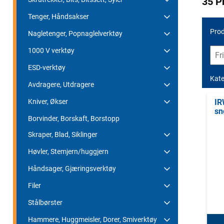
35 P
Tenger, Håndsakser
Prod
Nagletenger, Popnaglelverktøy
1000 V verktøy
ESD-verktøy
Kate
Avdragere, Utdragere
Kniver, Økser
IR
sn
Borvinder, Borskaft, Borstopp
Skraper, Blad, Siklinger
Høvler, Stemjern/huggjern
Håndsager, Gjæringsverktøy
Filer
Stålbørster
Hammere, Huggmeisler, Dorer, Smiverktøy