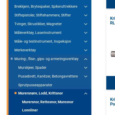
Brekkjern, Brytespaker, Spikeruttrekkere
Stiftepistoler, Stiftehammere, Stifter
Kr
RL
Tvinger, Skrustikker, Magneter
Måleverktøy, Laserinstrument
Måle- og testinstrument, Inspeksjon
Merkeverktøy
Muring-, flise-, gips- og armeringsverktøy
Murskjeer, Spader
Pussebrett, Kanitzer, Betongavrettere
Sprutpusseapparater
Murersnøre, Lodd, Krittsnor
Kr
Murersnor, Rettesnor, Muresnor
Po
Lonnliner