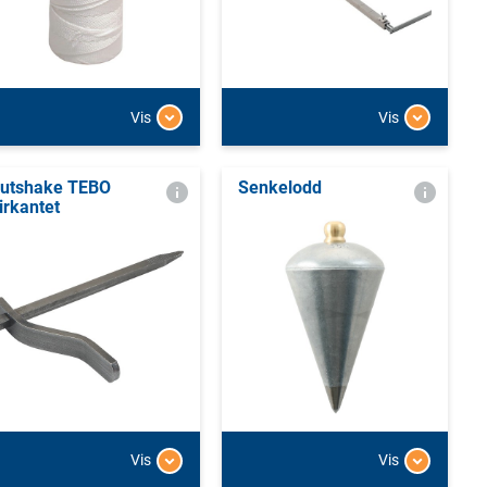
Vis
Vis
utshake TEBO
Senkelodd
irkantet
Vis
Vis