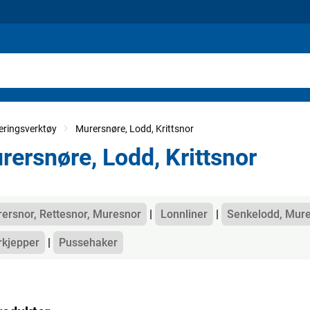
meringsverktøy
Murersnøre, Lodd, Krittsnor
rersnøre, Lodd, Krittsnor
gorier
ersnor, Rettesnor, Muresnor
Lonnliner
Senkelodd, Mur
kjepper
Pussehaker