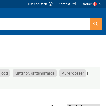
Om bedriften
Kontakt
Norsk
elodd
Krittsnor, Krittsnorfarge
Murerklosser