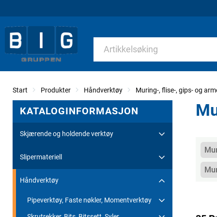
Start
Produkter
Håndverktøy
Muring-, flise-, gips- og ar
Mu
KATALOGINFORMASJON
Skjærende og holdende verktøy
Kate
Mur
Slipermateriell
Mur
Håndverktøy
Pipeverktøy, Faste nøkler, Momentverktøy
Skrutrekker, Bits, Bitssett, Syler