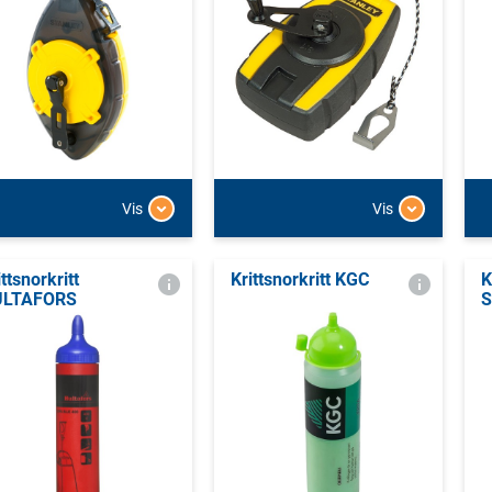
Vis
Vis
ittsnorkritt
Krittsnorkritt KGC
K
ULTAFORS
S