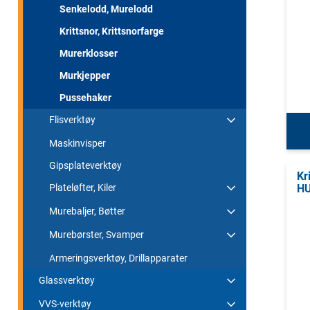
Senkelodd, Murelodd
Krittsnor, Krittsnorfarge
Murerklosser
Murkjepper
Pussehaker
Flisverktøy
Maskinvisper
Gipsplateverktøy
Kr
Plateløfter, Kiler
H
Murebaljer, Bøtter
Murebørster, Svamper
Armeringsverktøy, Drillapparater
Glassverktøy
VVS-verktøy