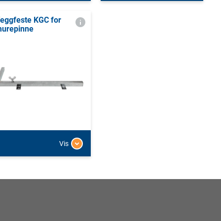
eggfeste KGC for
urepinne
Vis