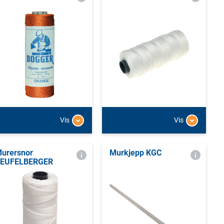
Vis
Vis
urersnor
Murkjepp KGC
EUFELBERGER