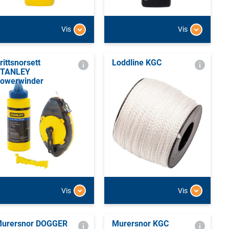
Vis
Vis
rittsnorsett
Loddline KGC
TANLEY
owerwinder
Vis
Vis
urersnor DOGGER
Murersnor KGC