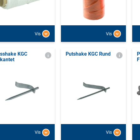
Vis
Vis
sshake KGC
Putshake KGC Rund
P
rkantet
F
Vis
Vis