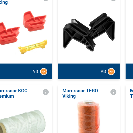
king
Vis
Vis
rersnor KGC
Murersnor TEBO
M
emium
Viking
T