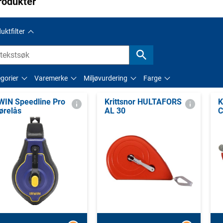
rodukter
uktfilter
gorier
Varemerke
Miljøvurdering
Farge
WIN Speedline Pro
Krittsnor HULTAFORS
K
ørelås
AL 30
C