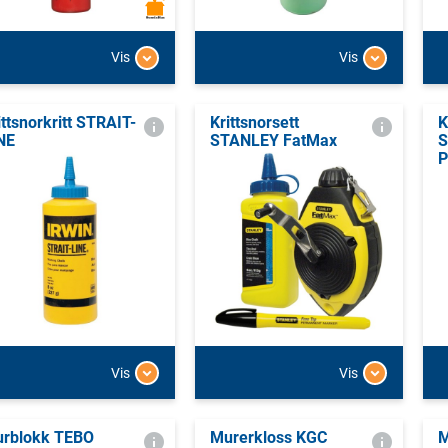
Vis
Vis
ittsnorkritt STRAIT-
Krittsnorsett
K
NE
STANLEY FatMax
S
P
Vis
Vis
rblokk TEBO
Murerkloss KGC
M