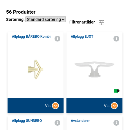
56 Produkter
Sortering:
Filtrer artikler
Allplugg BÅREBO Kombi
Allplugg EJOT
Vis
Vis
Allplugg GUNNEBO
Avstandsrør