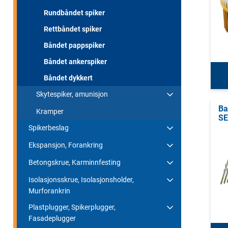
Rundbåndet spiker
Rettbåndet spiker
Båndet pappspiker
Båndet ankerspiker
Båndet dykkert
Skytespiker, amunisjon
Ba
Kramper
SE
Spikerbeslag
Ekspansjon, Forankring
Betongskrue, Karminnfesting
Isolasjonsskrue, Isolasjonsholder,
Murforankrin
Plastplugger, Spikerplugger,
Fasadeplugger