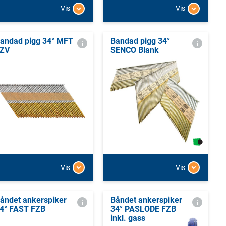
Vis
Vis
andad pigg 34° MFT
Bandad pigg 34°
ZV
SENCO Blank
Vis
Vis
åndet ankerspiker
Båndet ankerspiker
4° FAST FZB
34° PASLODE FZB
inkl. gass