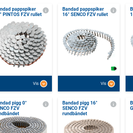
ndad pappspiker
Bandad pappspiker
B
° PINTOS FZV rullet
16° SENCO FZV rullet
1
Vis
Vis
ndad pigg 0°
Bandad pigg 16°
B
NCO FZV
SENCO FZV
G
ndbåndet
rundbåndet