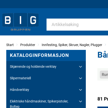
Start
Produkter
Innfesting, Spiker, Skruer, Nagler, Plugger
Bå
KATALOGINFORMASJON
Skjærende og holdende verktøy
Kate
Run
Slipermateriell
Håndverktøy
81 P
Elektriske håndmaskiner, Spikerpistoler,
Boltep