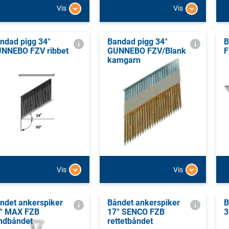
Vis
Vis
ndad pigg 34°
Bandad pigg 34°
B
NNEBO FZV ribbet
GUNNEBO FZV/Blank
F
kamgarn
Vis
Vis
ndet ankerspiker
Båndet ankerspiker
B
° MAX FZB
17° SENCO FZB
3
ndbåndet
rettetbåndet