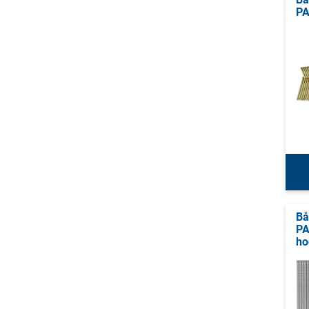
PA
Bå
PA
ho