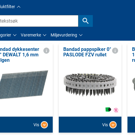
uktfilter
gorier
Varemerke
Miljøvurdering
ndad dykkesenter
Bandad pappspiker 0°
B
° DEWALT 1,6 mm
PASLODE FZV rullet
1
lgen
r
Vis
Vis