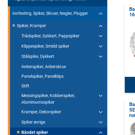
Ba
Innfesting, Spiker, Skruer, Nagler, Plugger
16
Spiker, Kramper
Trådspiker, Dykkert, Pappspiker
Klippespiker, Smidd spiker
Stålspike, Dykkert
Ankerspiker, Ankerskrue
Panelspiker, Panelklips
Stift
Messingspiker, Kobberspiker,
Aluminiumsspiker
Ba
SE
Kramper, Dekorspiker
ru
Spiker øvrige
Båndet spiker