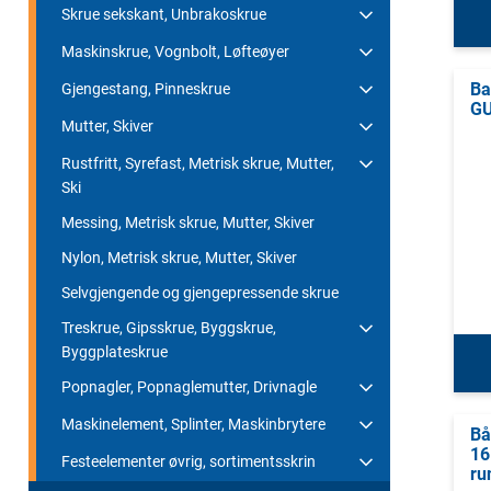
Skrue sekskant, Unbrakoskrue
Maskinskrue, Vognbolt, Løfteøyer
Ba
Gjengestang, Pinneskrue
GU
Mutter, Skiver
Rustfritt, Syrefast, Metrisk skrue, Mutter,
Ski
Messing, Metrisk skrue, Mutter, Skiver
Nylon, Metrisk skrue, Mutter, Skiver
Selvgjengende og gjengepressende skrue
Treskrue, Gipsskrue, Byggskrue,
Byggplateskrue
Popnagler, Popnaglemutter, Drivnagle
Maskinelement, Splinter, Maskinbrytere
Bå
16
Festeelementer øvrig, sortimentsskrin
ru