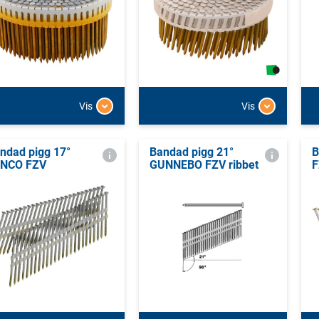
Vis
Vis
ndad pigg 17°
Bandad pigg 21°
B
NCO FZV
GUNNEBO FZV ribbet
F