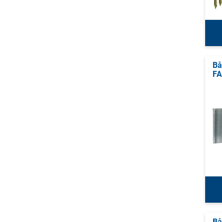
Bå
FA
Bå