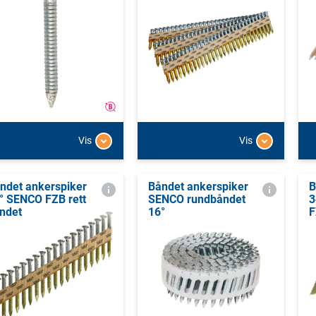
Vis
Vis
ndet ankerspiker
Båndet ankerspiker
B
° SENCO FZB rett
SENCO rundbåndet
3
ndet
16°
F