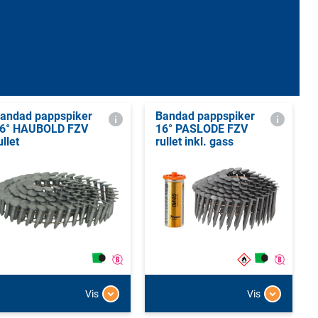
andad pappspiker
Bandad pappspiker
6° HAUBOLD FZV
16° PASLODE FZV
ullet
rullet inkl. gass
Vis
Vis