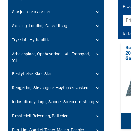
Prod
Stasjonære maskiner
Sveising, Lodding, Gass, Utsug
Kate
Trykkluft, Hydraulikk
Ba
20
Arbeidsplass, Oppbevaring, Løft, Transport,
Ga
Sti
Beskyttelse, Klær, Sko
Rengjøring, Støvsugere, Høyttrykksvaskere
Industriforsyninger, Slanger, Smøreutrustning
Elmateriell, Belysning, Batterier
Fug, Lim, Sparkel, Teiper, Maling, Pensler