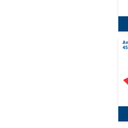
Av
45