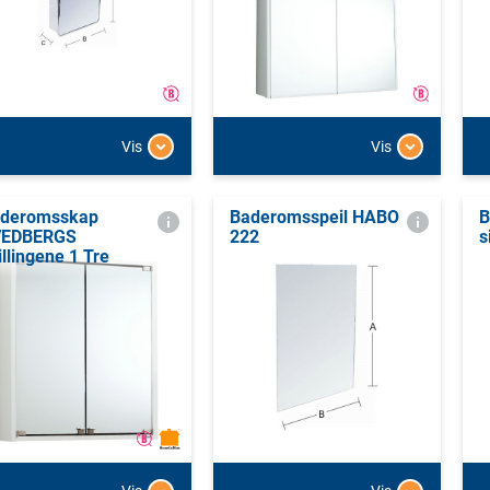
Vis
Vis
deromsskap
Baderomsspeil HABO
B
VEDBERGS
222
s
illingene 1 Tre