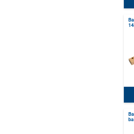
Ba
14
Ba
ba