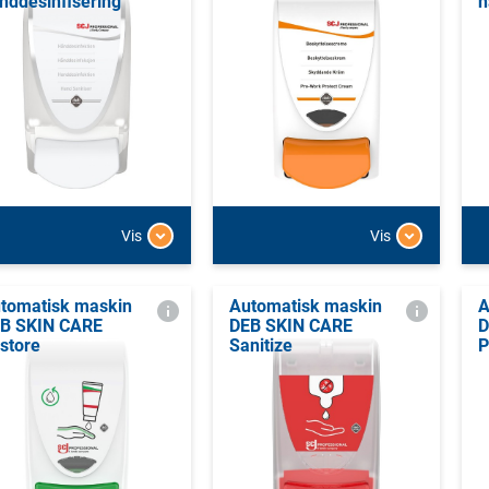
nddesinfisering
h
Vis
Vis
tomatisk maskin
Automatisk maskin
A
B SKIN CARE
DEB SKIN CARE
D
store
Sanitize
P