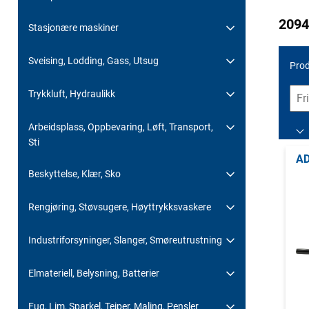
2094
Stasjonære maskiner
Sveising, Lodding, Gass, Utsug
Prod
Trykkluft, Hydraulikk
Arbeidsplass, Oppbevaring, Løft, Transport,
Sti
AD
Beskyttelse, Klær, Sko
Rengjøring, Støvsugere, Høyttrykksvaskere
Industriforsyninger, Slanger, Smøreutrustning
Elmateriell, Belysning, Batterier
Fug, Lim, Sparkel, Teiper, Maling, Pensler