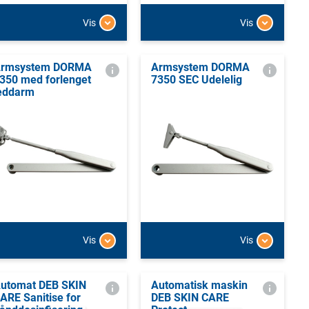
Vis
Vis
rmsystem DORMA
Armsystem DORMA
350 med forlenget
7350 SEC Udelelig
eddarm
Vis
Vis
utomat DEB SKIN
Automatisk maskin
ARE Sanitise for
DEB SKIN CARE