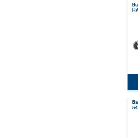
Ba
HA
Ba
54