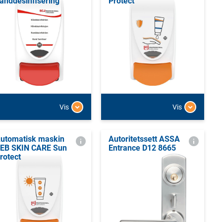
ånddesinfisering
Protect
Vis
Vis
utomatisk maskin
Autoritetssett ASSA
EB SKIN CARE Sun
Entrance D12 8665
rotect