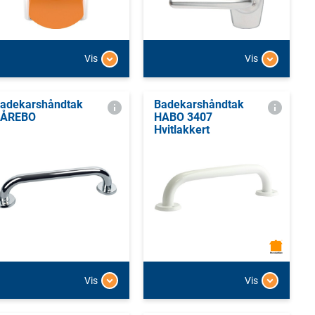
Vis
Vis
adekarshåndtak
Badekarshåndtak
BÅREBO
HABO 3407
Hvitlakkert
Vis
Vis