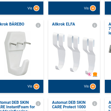
Vis
Vis
lkrok BÅREBO
Allkrok ELFA
A
7
l
Vis
Vis
tomat DEB SKIN
Automat DEB SKIN
A
RE InstantFoam for
CARE Protect 1000
C