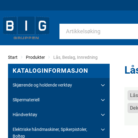
Start
Produkter
Current:
Lås, Beslag, Innredning
Lå
KATALOGINFORMASJON
Skjærende og holdende verktøy
Kate
Lås
Slipermateriell
Dek
Håndverktøy
Elektriske håndmaskiner, Spikerpistoler,
Boltep