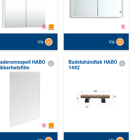
Vis
Vis
aderomsspeil HABO
Badstuhåndtak HABO
ikkerhetsfilm
1442