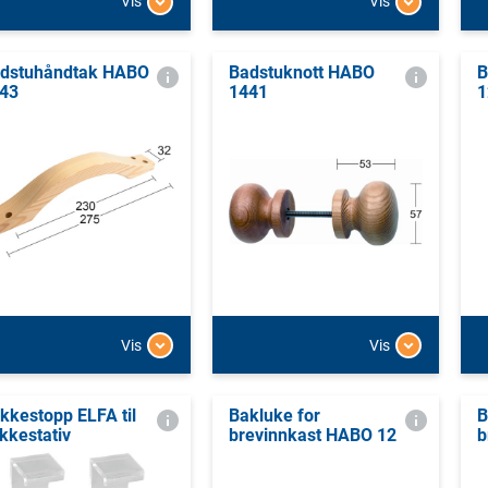
Vis
Vis
dstuhåndtak HABO
Badstuknott HABO
B
43
1441
1
Vis
Vis
kkestopp ELFA til
Bakluke for
B
kkestativ
brevinnkast HABO 12
b