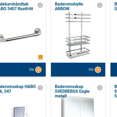
dekarshåndtak
Baderomshylle
B
BO 3407 Rustfritt
ARROW
S
Vis
Vis
deromsskap HABO
Baderomsskap
B
6, 547
SVEDBERGS Eagle
S
metall
5