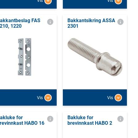
Vis
Vis
akkantbeslag FAS
Bakkantsikring ASSA
210, 1220
2301
Vis
Vis
akluke for
Bakluke for
revinnkast HABO 16
brevinnkast HABO 2