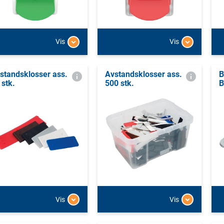
Vis
Vis
standsklosser ass.
Avstandsklosser ass.
B
 stk.
500 stk.
Vis
Vis