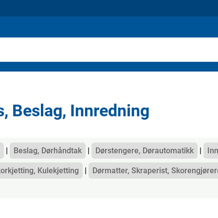
s, Beslag, Innredning
gorier
Beslag, Dørhåndtak
Dørstengere, Dørautomatikk
In
orkjetting, Kulekjetting
Dørmatter, Skraperist, Skorengjører