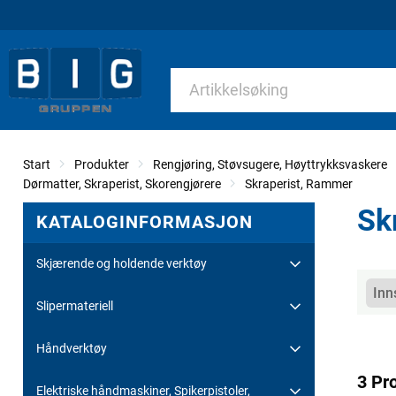
Start
Produkter
Rengjøring, Støvsugere, Høyttrykksvaskere
Dørmatter, Skraperist, Skorengjørere
Skraperist, Rammer
Sk
KATALOGINFORMASJON
Skjærende og holdende verktøy
Kate
Inn
Slipermateriell
Håndverktøy
3 Pr
Elektriske håndmaskiner, Spikerpistoler,