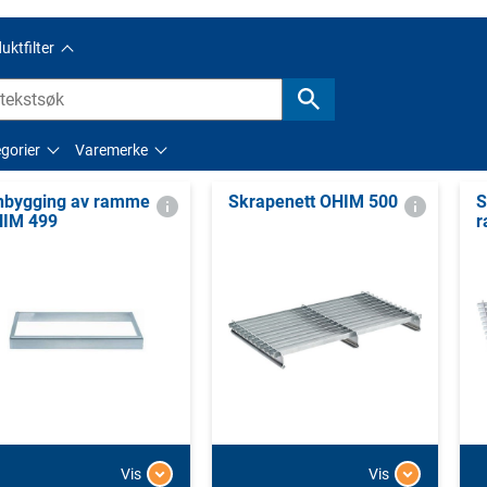
uktfilter
gorier
Varemerke
nbygging av ramme
Skrapenett OHIM 500
S
IM 499
Vis
Vis