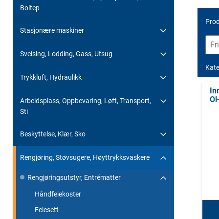
Boltep
Prod
Stasjonære maskiner
Sveising, Lodding, Gass, Utsug
Kate
Trykkluft, Hydraulikk
In
OH
Arbeidsplass, Oppbevaring, Løft, Transport,
Sti
Beskyttelse, Klær, Sko
Rengjøring, Støvsugere, Høyttrykksvaskere
Rengjøringsutstyr, Entrématter
Håndfeiekoster
Feiesett