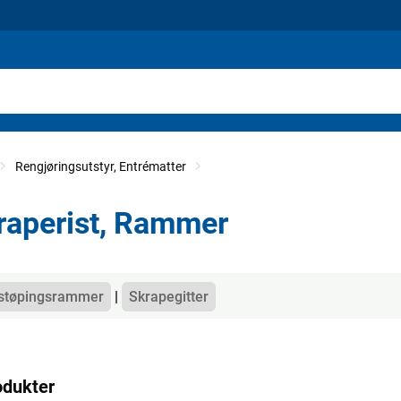
Rengjøringsutstyr, Entrématter
raperist, Rammer
gorier
støpingsrammer
Skrapegitter
odukter