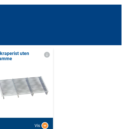
kraperist uten
ramme
Vis