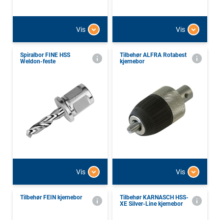
Vis
Vis
Spiralbor FINE HSS
Tilbehør ALFRA Rotabest
Weldon-feste
kjernebor
Vis
Vis
Tilbehør FEIN kjernebor
Tilbehør KARNASCH HSS-
XE Silver-Line kjernebor