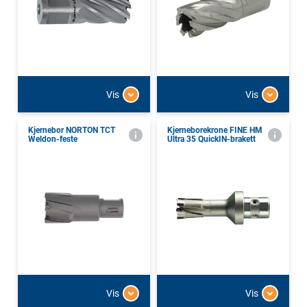
Vis
Vis
Kjernebor NORTON TCT
Kjerneborekrone FINE HM
Weldon-feste
Ultra 35 QuickIN-brakett
Vis
Vis