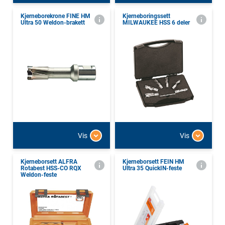
Kjerneborekrone FINE HM
Kjerneboringssett
Ultra 50 Weldon-brakett
MILWAUKEE HSS 6 deler
Vis
Vis
Kjerneborsett ALFRA
Kjerneborsett FEIN HM
Rotabest HSS-CO RQX
Ultra 35 QuickIN-feste
Weldon-feste