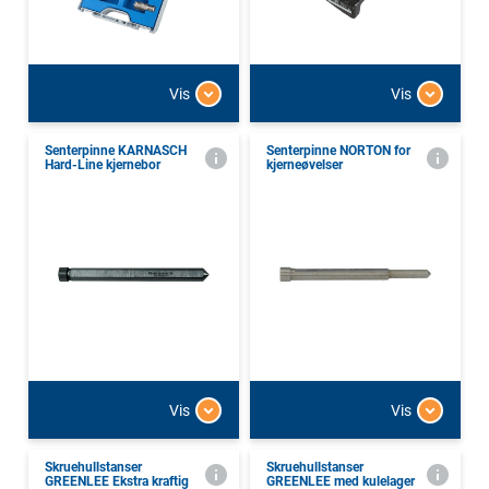
Vis
Vis
Senterpinne KARNASCH
Senterpinne NORTON for
Hard-Line kjernebor
kjerneøvelser
Vis
Vis
Skruehullstanser
Skruehullstanser
GREENLEE Ekstra kraftig
GREENLEE med kulelager