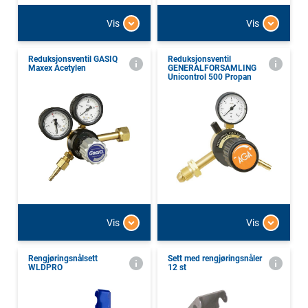
Vis
Vis
Reduksjonsventil GASIQ
Reduksjonsventil
Maxex Acetylen
GENERALFORSAMLING
Unicontrol 500 Propan
Vis
Vis
Rengjøringsnålsett
Sett med rengjøringsnåler
WLDPRO
12 st