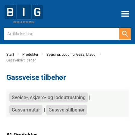
Meny
Start
Produkter
Sveising, Lodding, Gass, Utsug
Current:
Gassveise tilbehør
Gassveise tilbehør
Kategorier
Sveise-, skjære- og lodeutrustning
Gassarmatur
Gassveistilbehør
81 Produkter