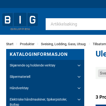
Start
Produkter
Sveising, Lodding, Gass, Utsug
Tillsatsm
Ule
KATALOGINFORMASJON
Skjærende og holdende verktøy
Kate
Sve
Slipermateriell
Håndverktøy
3 Pr
Elektriske håndmaskiner, Spikerpistoler,
Boltep