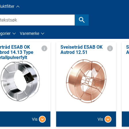
uktfilter
gorier
Varemerke
rtråd ESAB OK
Sveisetråd ESAB OK
S
brod 14.13 Type
Autrod 12.51
A
tallpulverfylt
Vis
Vis