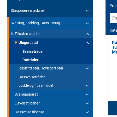
Prod
Stasjonære maskiner
Sveising, Lodding, Gass, Utsug
Kate
Tillsatsmaterial
Rø
Ulegert stål
Tu
Sveisetråder
Me
Rørtråder
Rustfritt stål, Høylegert stål
Gassveisetråder
Lodde og flussmiddel
Sveiseapparat
Elsveisetilbehør
Gassveise tilbehør