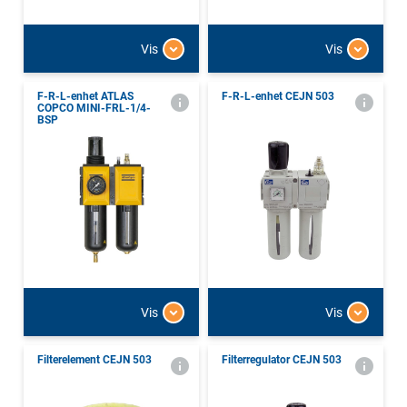
Vis
Vis
F-R-L-enhet ATLAS
F-R-L-enhet CEJN 503
COPCO MINI-FRL-1/4-
BSP
Vis
Vis
Filterelement CEJN 503
Filterregulator CEJN 503