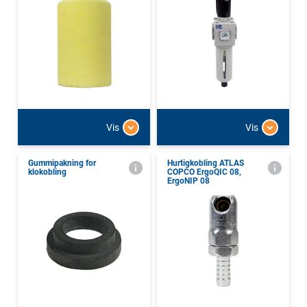
Vis
Vis
Gummipakning for
Hurtigkobling ATLAS
klokobling
COPCO ErgoQIC 08,
ErgoNIP 08