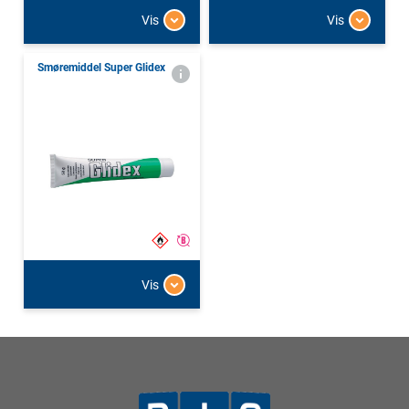
Vis
Vis
Smøremiddel Super Glidex
Vis