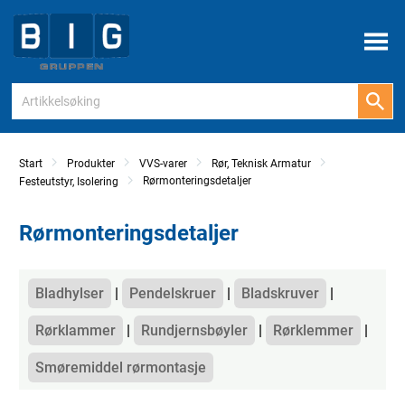
Meny
Start
Produkter
VVS-varer
Rør, Teknisk Armatur
Rørmonteringsdetaljer
Festeutstyr, Isolering
Rørmonteringsdetaljer
Kategorier
Bladhylser
Pendelskruer
Bladskruver
Rørklammer
Rundjernsbøyler
Rørklemmer
Smøremiddel rørmontasje