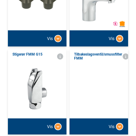
Vis
Vis
Stigerør FMM G15
Tilbakeslagsventil/smussfilter
FMM
Vis
Vis