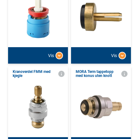
Vis
Vis
Kranoverdel FMM med
MORA Term tappetopp
kjegle
med konus uten knott