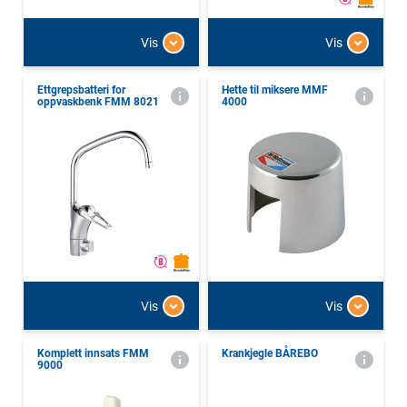
Vis
Vis
Ettgrepsbatteri for
Hette til miksere MMF
oppvaskbenk FMM 8021
4000
Vis
Vis
Komplett innsats FMM
Krankjegle BÅREBO
9000