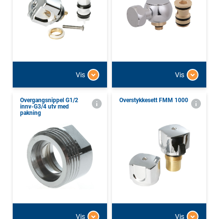
Vis
Vis
Overgangsnippel G1/2
Overstykkesett FMM 1000
innv-G3/4 utv med
pakning
Vis
Vis