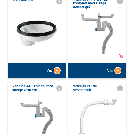
komplett med slange
dobbel grå
Vis
Vis
Vannlås JAFO singel med
Vannlås PURUS
slange vask grå
servantskål