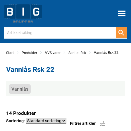
Meny
Vannlås Rsk 22
Start
Produkter
VVS-varer
Sanitet Rsk
Vannlås Rsk 22
Kategorier
Vannlås
14 Produkter
Sortering:
Filtrer artikler