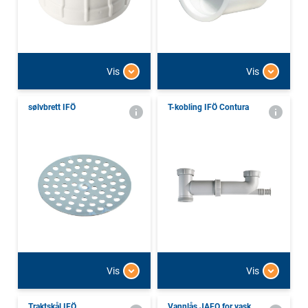
Vis
Vis
sølvbrett IFÖ
T-kobling IFÖ Contura
Vis
Vis
Traktskål IFÖ
Vannlås JAFO for vask