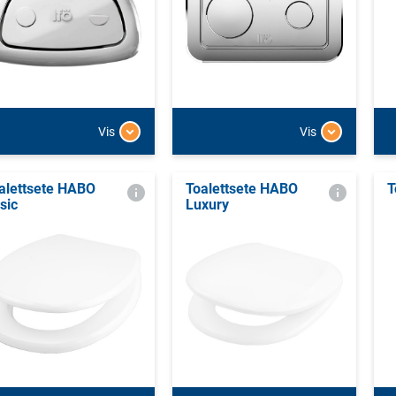
Vis
Vis
alettsete HABO
Toalettsete HABO
T
sic
Luxury