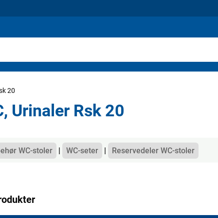
sk 20
, Urinaler Rsk 20
gorier
behør WC-stoler
WC-seter
Reservedeler WC-stoler
rodukter