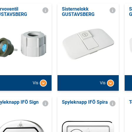
rvoventil
Sisternelokk
S
USTAVSBERG
GUSTAVSBERG
Vis
Vis
yleknapp IFÖ Sign
Spyleknapp IFÖ Spira
T