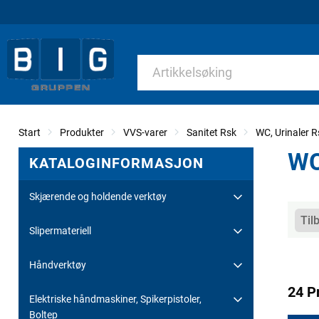
Start
Produkter
VVS-varer
Sanitet Rsk
WC, Urinaler R
WC
KATALOGINFORMASJON
Skjærende og holdende verktøy
Kate
Til
Slipermateriell
Håndverktøy
24 P
Elektriske håndmaskiner, Spikerpistoler,
Boltep