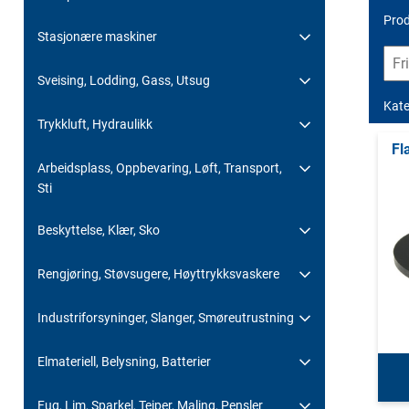
Prod
Stasjonære maskiner
Sveising, Lodding, Gass, Utsug
Kate
Trykkluft, Hydraulikk
Fl
Arbeidsplass, Oppbevaring, Løft, Transport,
Sti
Beskyttelse, Klær, Sko
Rengjøring, Støvsugere, Høyttrykksvaskere
Industriforsyninger, Slanger, Smøreutrustning
Elmateriell, Belysning, Batterier
Fug, Lim, Sparkel, Teiper, Maling, Pensler