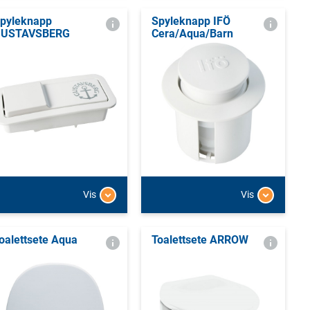
pyleknapp
Spyleknapp IFÖ
GUSTAVSBERG
Cera/Aqua/Barn
Vis
Vis
oalettsete Aqua
Toalettsete ARROW