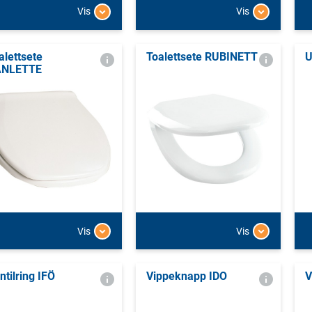
Vis
Vis
alettsete
Toalettsete RUBINETT
U
ANLETTE
Vis
Vis
ntilring IFÖ
Vippeknapp IDO
V