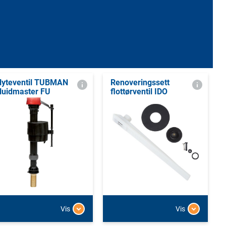
lyteventil TUBMAN
Renoveringssett
luidmaster FU
flottørventil IDO
Vis
Vis