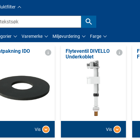
uktfilter
gorier
Varemerke
Miljøvurdering
Farge
atpakning IDO
Flyteventil DIVELLO
F
Underkoblet
F
Vis
Vis