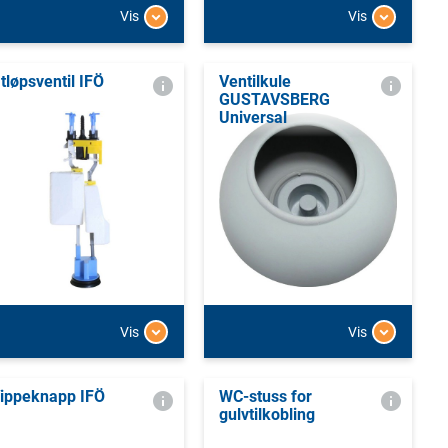
Vis
Vis
tløpsventil IFÖ
Ventilkule
GUSTAVSBERG
Universal
Vis
Vis
ippeknapp IFÖ
WC-stuss for
gulvtilkobling