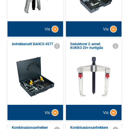
Vis
Vis
Avtrekkersett BAHCO 4577
Deduktorer 2-armet
KUKKO 20+ hurtiglås
Vis
Vis
Kombinasjonsavtrekker
Kombinasjonsavtrekkere