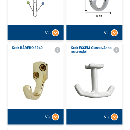
Vis
Vis
Krok BÅREBO 3940
Krok ESSEM Classic/Anna
reservedel
Vis
Vis