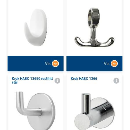
Vis
Vis
Krok HABO 13650 rustfritt
Krok HABO 1366
stål