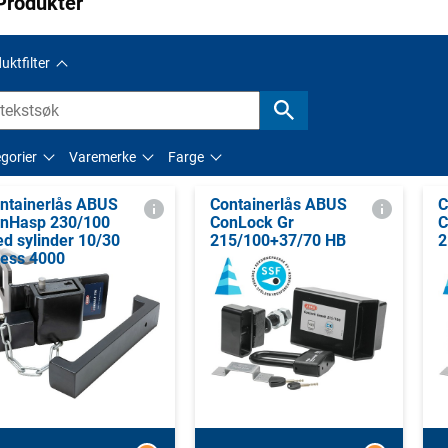
Produkter
uktfilter
gorier
Varemerke
Farge
ntainerlås ABUS
Containerlås ABUS
C
nHasp 230/100
ConLock Gr
C
d sylinder 10/30
215/100+37/70 HB
2
tess 4000