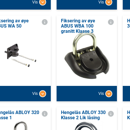
Vis
Vis
ksering av øye
Fiksering av øye
H
US WA 50
ABUS WBA 100
3
granitt Klasse 3
Vis
Vis
ngelås ABLOY 320
Hengelås ABLOY 330
H
asse 1
Klasse 2 Lik låsing
K