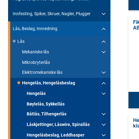
Innfesting, Spiker, Skruer, Nagler, Plugger
Fi
AB
Lås, Beslag, Innredning
Lås
Mekaniske lås
Mikrobryterlås
Elektromekaniske lås
Hengelås, Hengelåsbeslag
Hengelås
Bøylelås, Sykkellås
Båtlås, Tilhengerlås
He
Låskjettinger, Låswire, Spirallås
kl
Hengelåsbeslag, Leddhasper