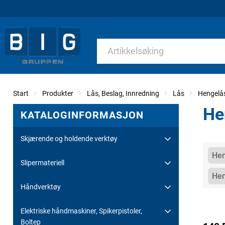
Start
Produkter
Lås, Beslag, Innredning
Lås
Hengelå
He
KATALOGINFORMASJON
Skjærende og holdende verktøy
Kate
Hen
Slipermateriell
Hen
Håndverktøy
Elektriske håndmaskiner, Spikerpistoler,
Boltep