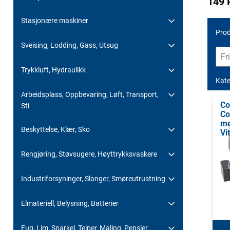
149 
Stasjonære maskiner
Prod
Sveising, Lodding, Gass, Utsug
Trykkluft, Hydraulikk
Kate
Arbeidsplass, Oppbevaring, Løft, Transport,
Co
Sti
Co
me
Beskyttelse, Klær, Sko
Vi
Rengjøring, Støvsugere, Høyttrykksvaskere
Industriforsyninger, Slanger, Smøreutrustning
Elmateriell, Belysning, Batterier
Fug, Lim, Sparkel, Teiper, Maling, Pensler