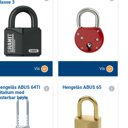
lasse 3
Vis
Vis
engelås ABUS 64TI
Hengelås ABUS 65
italium med
usterbar bøyle