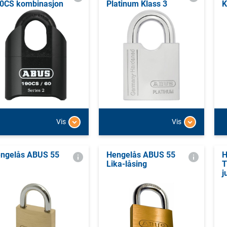
0CS kombinasjon
Platinum Klass 3
K
Vis
Vis
ngelås ABUS 55
Hengelås ABUS 55
H
Lika-låsing
T
j