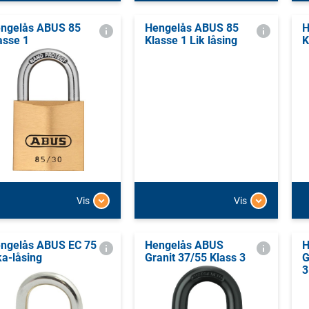
ngelås ABUS 85
Hengelås ABUS 85
H
asse 1
Klasse 1 Lik låsing
K
Vis
Vis
ngelås ABUS EC 75
Hengelås ABUS
H
ka-låsing
Granit 37/55 Klass 3
G
3