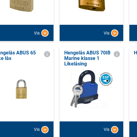
Vis
Vis
ngelås ABUS 65
Hengelås ABUS 70IB
H
ke lås
Marine klasse 1
Likelåsing
Vis
Vis