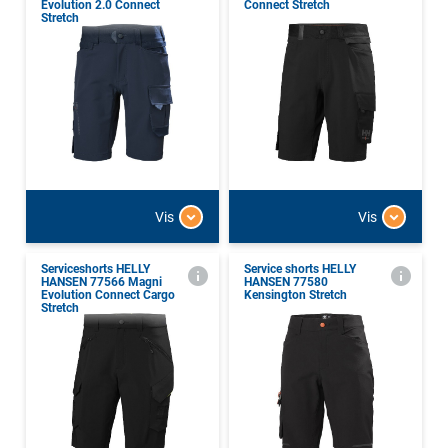
Evolution 2.0 Connect
Connect Stretch
Stretch
Vis
Vis
Serviceshorts HELLY
Service shorts HELLY
HANSEN 77566 Magni
HANSEN 77580
Evolution Connect Cargo
Kensington Stretch
Stretch