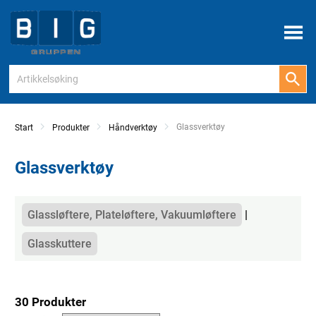
Meny
Current:
Glassverktøy
Start
Produkter
Håndverktøy
Glassverktøy
Kategorier
Glassløftere, Plateløftere, Vakuumløftere
Glasskuttere
30 Produkter