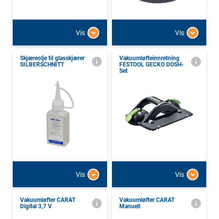
Vis
Vis
Skjæreolje til glasskjærer
Vakuumløfteinnretning
SILBERSCHNITT
FESTOOL GECKO DOSH-
Set
Vis
Vis
Vakuumløfter CARAT
Vakuumløfter CARAT
Digital 3,7 V
Manuell