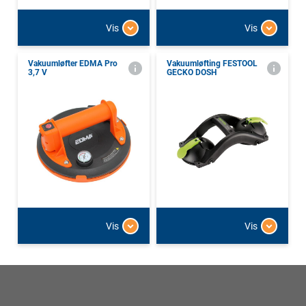
Vis
Vis
Vakuumløfter EDMA Pro
Vakuumløfting FESTOOL
3,7 V
GECKO DOSH
Vis
Vis