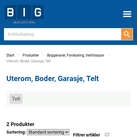
Meny
Start
Produkter
Byggevarer, Forskaling, Ventilasjon
Current:
Uterom, Boder, Garasje, Telt
Uterom, Boder, Garasje, Telt
Kategorier
Telt
2 Produkter
Sortering:
Filtrer artikler